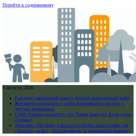
Перейти к содержимому
6 августа, 2026
Разгадан сакральный смысл детских захоронений майя
Женщины подрались у гроба изменявшего им друг с
другом любовника
СМИ: Европа опасается, что Трамп вынудит Киев сдать
Донбасс
Лепехин: «Не вижу в вылете из Кубка катастрофы для
«Зенита», игра с «Краснодаром» в чемпионате важнее»