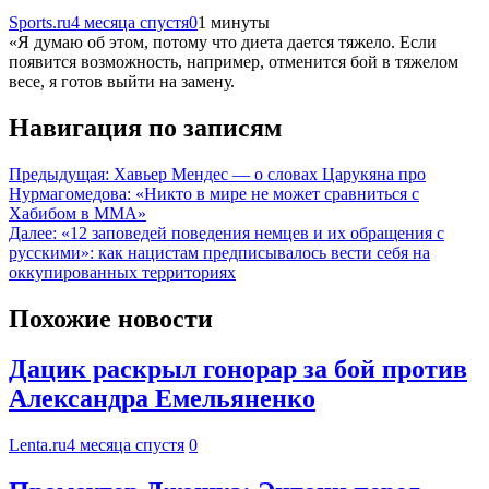
Sports.ru
4 месяца спустя
0
1 минуты
«Я думаю об этом, потому что диета дается тяжело. Если
появится возможность, например, отменится бой в тяжелом
весе, я готов выйти на замену.
Навигация по записям
Предыдущая:
Хавьер Мендес — о словах Царукяна про
Нурмагомедова: «Никто в мире не может сравниться с
Хабибом в MMA»
Далее:
«12 заповедей поведения немцев и их обращения с
русскими»: как нацистам предписывалось вести себя на
оккупированных территориях
Похожие новости
Дацик раскрыл гонорар за бой против
Александра Емельяненко
Lenta.ru
4 месяца спустя
0