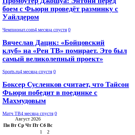
Промоутер Джошуа: Энтони перед
боем с Фьюри проведёт разминку с
Уайлдером
Чемпионат.com
4 месяца спустя
0
Вячеслав Дацик: «Бойцовский
клуб» на «Рен ТВ» помирает. Это был
самый великолепный проект»
Sports.ru
4 месяца спустя
0
Боксер Сусленков считает, что Тайсон
Фьюри победит в поединке с
Махмудовым
Матч ТВ
4 месяца спустя
0
Август 2026
Пн
Вт
Ср
Чт
Пт
Сб
Вс
1
2