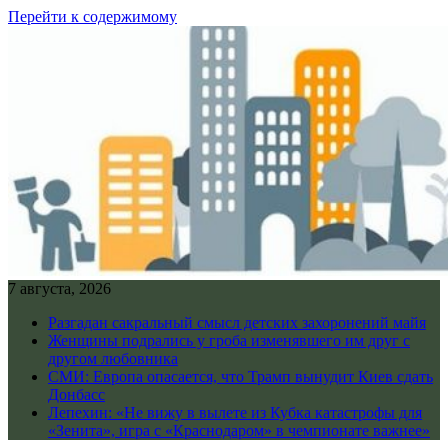
Перейти к содержимому
7 августа, 2026
Разгадан сакральный смысл детских захоронений майя
Женщины подрались у гроба изменявшего им друг с
другом любовника
СМИ: Европа опасается, что Трамп вынудит Киев сдать
Донбасс
Лепехин: «Не вижу в вылете из Кубка катастрофы для
«Зенита», игра с «Краснодаром» в чемпионате важнее»