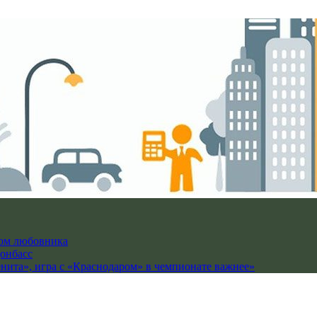
гом любовника
Донбасс
енита», игра с «Краснодаром» в чемпионате важнее»