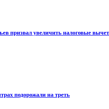
зьев призвал увеличить налоговые выче
трах подорожали на треть