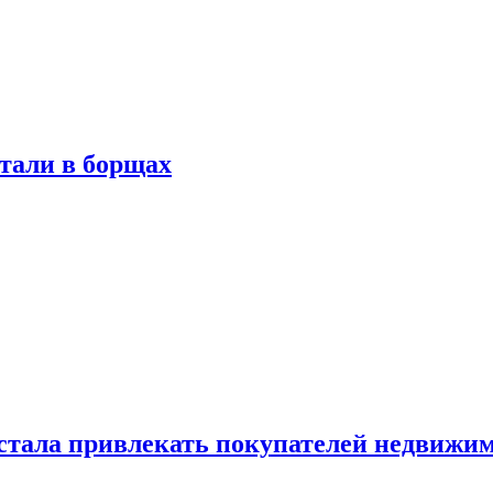
тали в борщах
естала привлекать покупателей недвижи