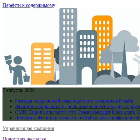
Перейти к содержимому
7 августа, 2026
Разгадан сакральный смысл детских захоронений майя
Женщины подрались у гроба изменявшего им друг с дру
СМИ: Европа опасается, что Трамп вынудит Киев сдать 
Лепехин: «Не вижу в вылете из Кубка катастрофы для «З
Управляющая компания
Новостная рассылка