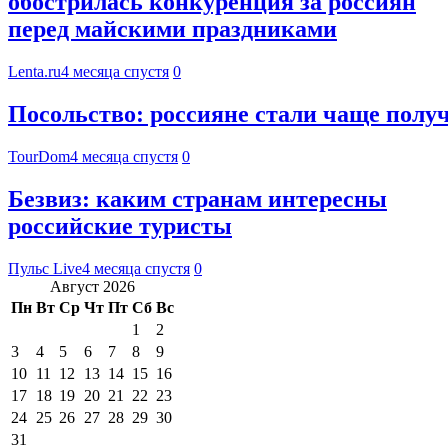
обострилась конкуренция за россиян
перед майскими праздниками
Lenta.ru
4 месяца спустя
0
Посольство: россияне стали чаще полу
TourDom
4 месяца спустя
0
Безвиз: каким странам интересны
российские туристы
Пульс Live
4 месяца спустя
0
Август 2026
Пн
Вт
Ср
Чт
Пт
Сб
Вс
1
2
3
4
5
6
7
8
9
10
11
12
13
14
15
16
17
18
19
20
21
22
23
24
25
26
27
28
29
30
31