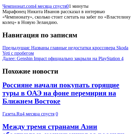
Чемпионат.com
4 месяца спустя
0
1 минуты
Марафонец Никита Иванов рассказал в интервью
«Чемпионату», сколько стоит слетать на забег по «Властелину
колец» в Новую Зеландию.
Навигация по записям
Предыдущая:
Названы главные недостатки кроссовера Skoda
Yeti с пробегом
Далее:
Genshin Impact официально закрыли на PlayStation 4
Похожие новости
Россияне начали покупать горящие
туры в ОАЭ на фоне перемирия на
Ближнем Востоке
Газета.Ru
4 месяца спустя
0
Между тремя странами Азии