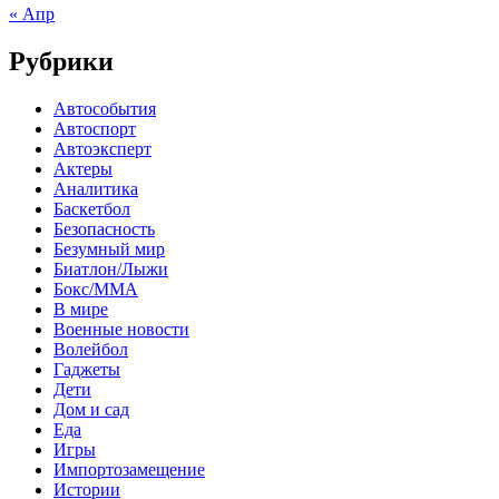
« Апр
Рубрики
Автособытия
Автоспорт
Автоэксперт
Актеры
Аналитика
Баскетбол
Безопасность
Безумный мир
Биатлон/Лыжи
Бокс/MMA
В мире
Военные новости
Волейбол
Гаджеты
Дети
Дом и сад
Еда
Игры
Импортозамещение
Истории