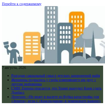
Перейти к содержимому
7 августа, 2026
Разгадан сакральный смысл детских захоронений майя
Женщины подрались у гроба изменявшего им друг с
другом любовника
СМИ: Европа опасается, что Трамп вынудит Киев сдать
Донбасс
Лепехин: «Не вижу в вылете из Кубка катастрофы для
«Зенита», игра с «Краснодаром» в чемпионате важнее»