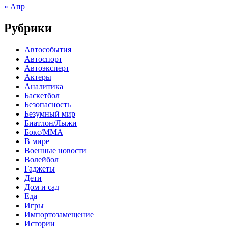
« Апр
Рубрики
Автособытия
Автоспорт
Автоэксперт
Актеры
Аналитика
Баскетбол
Безопасность
Безумный мир
Биатлон/Лыжи
Бокс/MMA
В мире
Военные новости
Волейбол
Гаджеты
Дети
Дом и сад
Еда
Игры
Импортозамещение
Истории