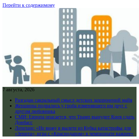
Перейти к содержимому
7 августа, 2026
Разгадан сакральный смысл детских захоронений майя
Женщины подрались у гроба изменявшего им друг с
другом любовника
СМИ: Европа опасается, что Трамп вынудит Киев сдать
Донбасс
Лепехин: «Не вижу в вылете из Кубка катастрофы для
«Зенита», игра с «Краснодаром» в чемпионате важнее»