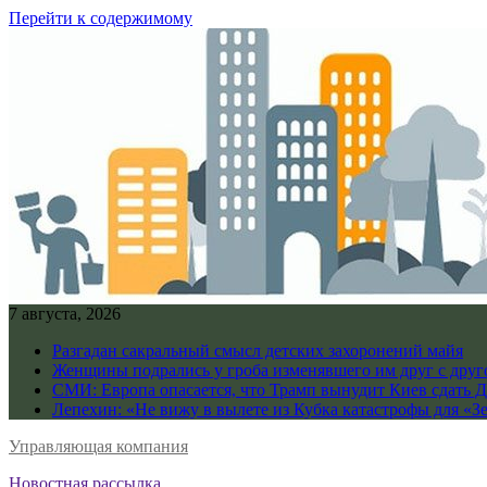
Перейти к содержимому
7 августа, 2026
Разгадан сакральный смысл детских захоронений майя
Женщины подрались у гроба изменявшего им друг с дру
СМИ: Европа опасается, что Трамп вынудит Киев сдать 
Лепехин: «Не вижу в вылете из Кубка катастрофы для «З
Управляющая компания
Новостная рассылка