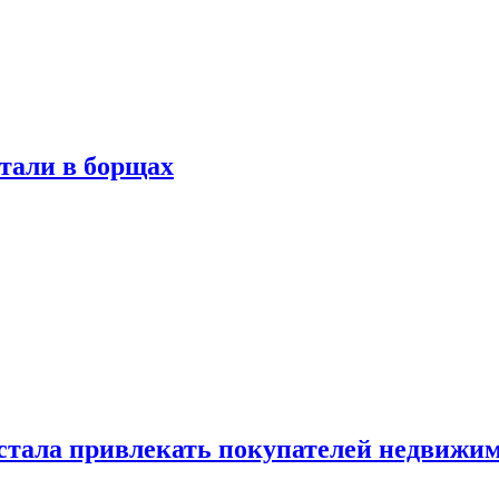
тали в борщах
естала привлекать покупателей недвижи