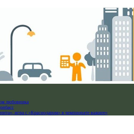
гом любовника
Донбасс
енита», игра с «Краснодаром» в чемпионате важнее»