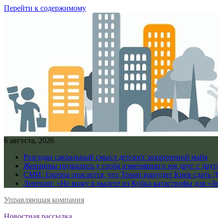
Перейти к содержимому
6 августа, 2026
Разгадан сакральный смысл детских захоронений майя
Женщины подрались у гроба изменявшего им друг с дру
СМИ: Европа опасается, что Трамп вынудит Киев сдать 
Лепехин: «Не вижу в вылете из Кубка катастрофы для «З
Управляющая компания
Новостная рассылка