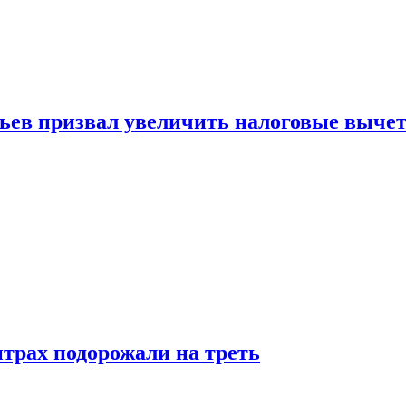
зьев призвал увеличить налоговые выче
трах подорожали на треть