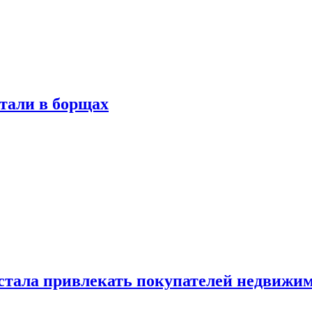
тали в борщах
естала привлекать покупателей недвижи