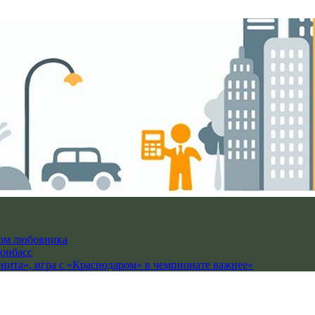
гом любовника
Донбасс
енита», игра с «Краснодаром» в чемпионате важнее»